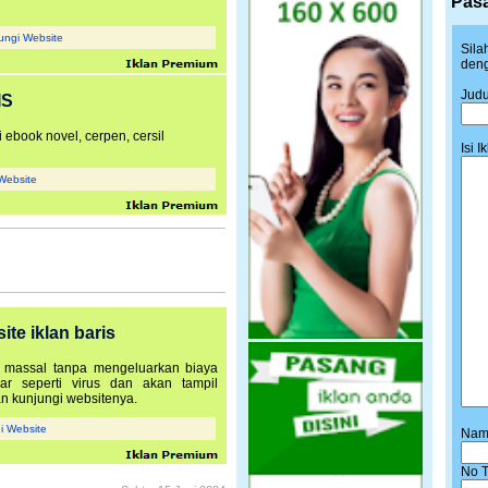
Pasa
ungi Website
Sila
deng
Judul
IS
ebook novel, cerpen, cersil
Isi I
Website
ite iklan baris
s massal tanpa mengeluarkan biaya
ar seperti virus dan akan tampil
an kunjungi websitenya.
i Website
Nam
No T