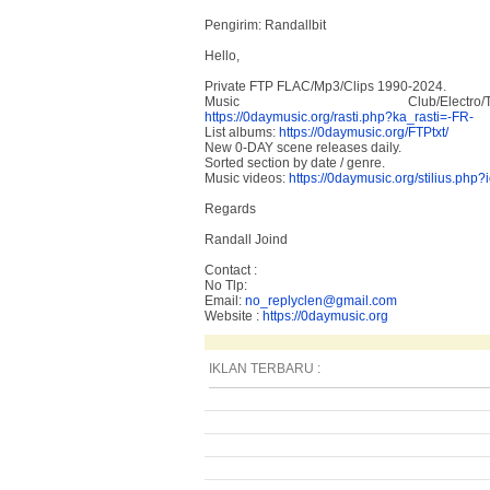
Pengirim: Randallbit
Hello,
Private FTP FLAC/Mp3/Clips 1990-2024.
Music Club/Electro/Trance/Hards
https://0daymusic.org/rasti.php?ka_rasti=-FR-
List albums:
https://0daymusic.org/FTPtxt/
New 0-DAY scene releases daily.
Sorted section by date / genre.
Music videos:
https://0daymusic.org/stilius.ph
Regards
Randall Joind
Contact :
No Tlp:
Email:
no_replyclen@gmail.com
Website :
https://0daymusic.org
IKLAN TERBARU :