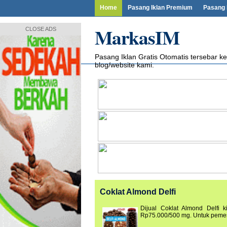
Home
Pasang Iklan Premium
Pasang
MarkasIM
CLOSE ADS
Pasang Iklan Gratis Otomatis tersebar ke
blog/website kami.
Coklat Almond Delfi
Dijual Coklat Almond Delfi 
Rp75.000/500 mg. Untuk pemesa