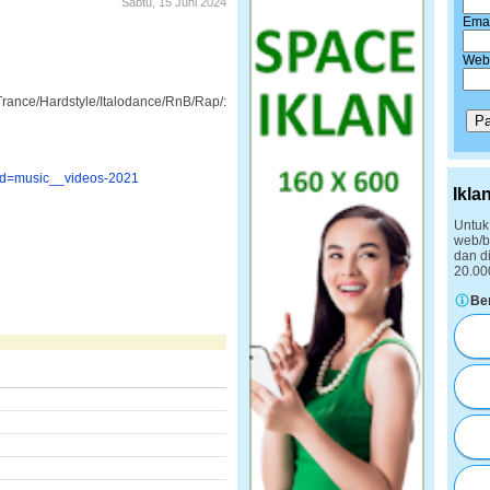
Sabtu, 15 Juni 2024
Emai
Webs
tyle/Italodance/RnB/Rap/:
p?id=music__videos-2021
Ikla
Untuk
web/b
dan d
20.00
Be