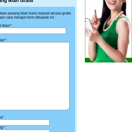
ng Iklan Gratis
hkan pasang iklan baris massal secara gratis
an cara mengisi form dibawah ini:
 Iklan* :
klan* :
a* :
lp* :