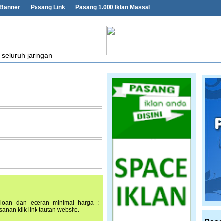
 Banner
Pasang Link
Pasang 1.000 Iklan Massal
 seluruh jaringan
kiloan dan eceran minimal harga :
nan klik link tautan website.