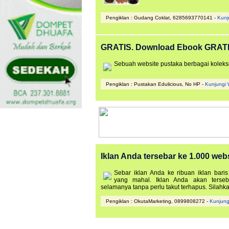
Pengiklan : Gudang Coklat, 6285693770141 -
Kunj
GRATIS. Download Ebook GRAT
Sebuah website pustaka berbagai koleksi 
Pengiklan : Pustakan Edulicious, No HP -
Kunjungi 
Iklan Anda tersebar ke 1.000 webs
Sebar iklan Anda ke ribuan iklan bari
yang mahal. Iklan Anda akan terseb
selamanya tanpa perlu takut terhapus. Silahk
Pengiklan : OkutaMarketing, 0899808272 -
Kunjung