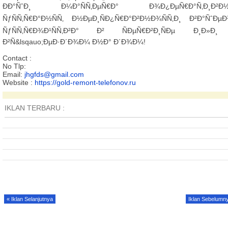
ÐÐ°ÑˆÐ¸ Ð¼Ð°ÑÑ‚ÐµÑ€Ð° Ð¾Ð¿ÐµÑ€Ð°Ñ‚Ð¸Ð²Ð
ÑƒÑÑ‚Ñ€Ð°Ð½ÑÑ‚ Ð½ÐµÐ¸ÑÐ¿Ñ€Ð°Ð²Ð½Ð¾ÑÑ‚Ð¸ Ð²Ð°ÑˆÐµÐ
ÑƒÑÑ‚Ñ€Ð¾Ð¹ÑÑ‚Ð²Ð° Ð² ÑÐµÑ€Ð²Ð¸ÑÐµ Ð¸Ð»Ð¸
Ð²Ñ&lsqauo;ÐµÐ·Ð´Ð¾Ð¼ Ð½Ð° Ð´Ð¾Ð¼!
Contact :
No Tlp:
Email:
jhgfds@gmail.com
Website :
https://gold-remont-telefonov.ru
IKLAN TERBARU :
« Iklan Selanjutnya
Iklan Sebelumn