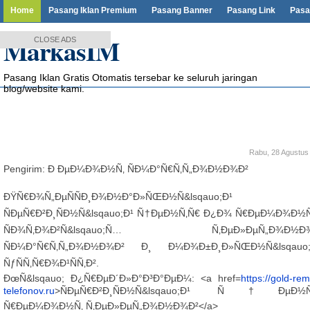
Home
Pasang Iklan Premium
Pasang Banner
Pasang Link
Pasa
MarkasIM
CLOSE ADS
Pasang Iklan Gratis Otomatis tersebar ke seluruh jaringan
blog/website kami.
Rabu, 28 Agustus
Pengirim: Ð ÐµÐ¼Ð¾Ð½Ñ‚ ÑÐ¼Ð°Ñ€Ñ‚Ñ„Ð¾Ð½Ð¾Ð²
ÐŸÑ€Ð¾Ñ„ÐµÑÑÐ¸Ð¾Ð½Ð°Ð»ÑŒÐ½Ñ&lsqauo;Ð¹
ÑÐµÑ€Ð²Ð¸ÑÐ½Ñ&lsqauo;Ð¹ Ñ†ÐµÐ½Ñ‚Ñ€ Ð¿Ð¾ Ñ€ÐµÐ¼Ð¾Ð½Ñ
ÑÐ¾Ñ‚Ð¾Ð²Ñ&lsqauo;Ñ… Ñ‚ÐµÐ»ÐµÑ„Ð¾Ð½Ð¾
ÑÐ¼Ð°Ñ€Ñ‚Ñ„Ð¾Ð½Ð¾Ð² Ð¸ Ð¼Ð¾Ð±Ð¸Ð»ÑŒÐ½Ñ&lsqauo
ÑƒÑÑ‚Ñ€Ð¾Ð¹ÑÑ‚Ð².
ÐœÑ&lsqauo; Ð¿Ñ€ÐµÐ´Ð»Ð°Ð³Ð°ÐµÐ¼: <a href=
https://gold-rem
telefonov.ru
>ÑÐµÑ€Ð²Ð¸ÑÐ½Ñ&lsqauo;Ð¹ Ñ†ÐµÐ½Ñ
Ñ€ÐµÐ¼Ð¾Ð½Ñ‚ Ñ‚ÐµÐ»ÐµÑ„Ð¾Ð½Ð¾Ð²</a>